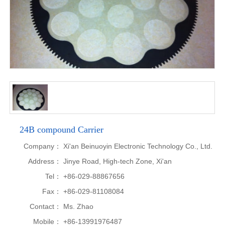
24B compound Carrier
Company：
Xi'an Beinuoyin Electronic Technology Co., Ltd.
Address：
Jinye Road, High-tech Zone, Xi'an
Tel：
+86-029-88867656
Fax：
+86-029-81108084
Contact：
Ms. Zhao
Mobile：
+86-13991976487