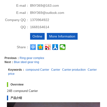
E-mail：
BNY369@163.com
E-mail：
BNY369@outlook.com
Company QQ：
1370964922
QQ：
1668164614
Online
More Information
Share：
Previous：
Ring gear complex
Next：
Blue steel gear ring
Keywords：
compound Carrier
Carrier
Carrier production
Carrier
price
Overview
24B compound Carrier 
产品介绍